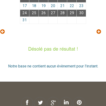
17
18
19
20
21
22
23
24
25
26
27
28
29
30
31
Désolé pas de résultat !
Notre base ne contient aucun évènement pour l'instant.